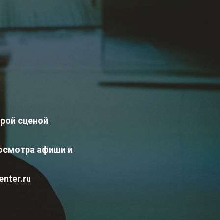
орой сценой
росмотра афиши и
enter.ru