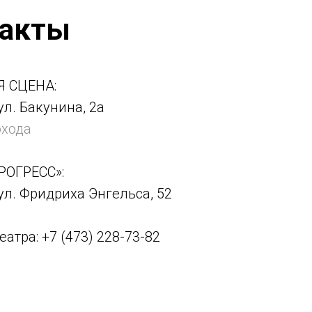
такты
 СЦЕНА:
ул. Бакунина, 2а
охода
РОГРЕСС»:
ул. Фридриха Энгельса, 52
атра: +7 (473) 228-73-82
itincenter@yandex.ru